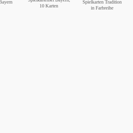
 Bayern
Spielkarten Tradition
10 Karten
in Farbreihe
Berlin
Slumberland
Karlos
Babylon
Praktisch
Unpraktisch