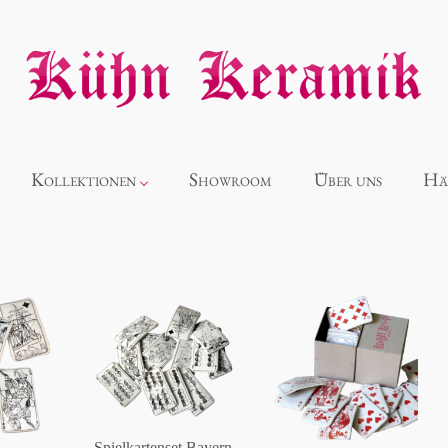
Kollektionen
Showroom
Über uns
Hä
Neuheiten
Alice
Panthéon
Souvenir
Spielkartenset Bayern,