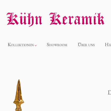
Kollektionen
Showroom
Über uns
Hä
Neuheiten
Alice
D
Panthéon
Souvenir