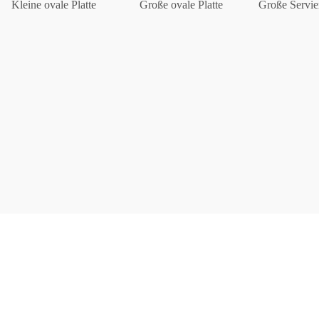
Kleine ovale Platte
Große ovale Platte
Große Servie
Berlin
Slumberland
Karlos
Babylon
Praktisch
Unpraktisch